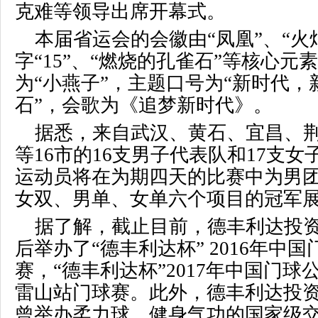
克难等领导出席开幕式。
本届省运会的会徽由“凤凰”、“火
字“
15
”、“燃烧的孔雀石”等核心元
为“小燕子”，主题口号为“新时代，
石”，会歌为《追梦新时代》。
据悉，来自武汉、黄石、宜昌、
等
16
市的
16
支男子代表队和
17
支女
运动员将在为期四天的比赛中为男
女双、男单、女单六个项目的冠军
据了解，截止目前，德丰利达投
后举办了“德丰利达杯”
2016
年中国
赛，“德丰利达杯”
2017
年中国门球公
雷山站门球赛。此外，德丰利达投
曾举办柔力球、健身气功的国家级