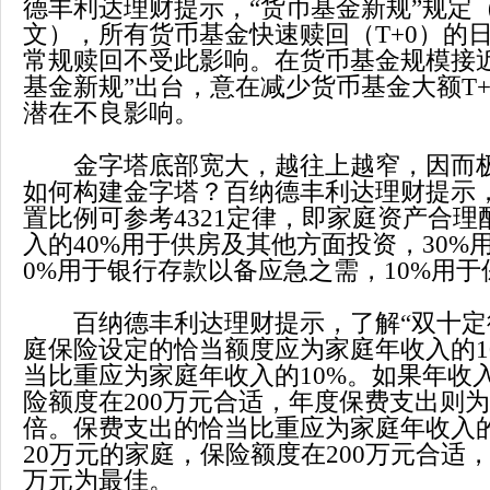
德丰利达理财提示，“货币基金新规”规定
文），所有货币基金快速赎回（
T+0
）的
常规赎回不受此影响。在货币基金规模接
基金新规”出台，意在减少货币基金大额
T+
潜在不良影响。
金字塔底部宽大，越往上越窄，因而极
如何构建金字塔？百纳德丰利达理财提示
置比例可参考
4321
定律，即家庭资产合理
入的
40%
用于供房及其他方面投资，
30%
0%
用于银行存款以备应急之需，
10%
用于
百纳德丰利达理财提示，了解“双十定
庭保险设定的恰当额度应为家庭年收入的
1
当比重应为家庭年收入的
10%
。如果年收
险额度在
200
万元合适，年度保费支出则为
倍。保费支出的恰当比重应为家庭年收入
20
万元的家庭，保险额度在
200
万元合适
万元为最佳。