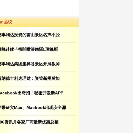
er 热议
德丰利达投资的雷山景区名声不胫
寰蜂赴鍒╄揪闆嗗洟鍧愮璋锋櫙
德丰利达集团坐禅谷景区开展教师
百纳德丰利达理财：资管新规后如
Facebook出奇招！秘密开发新APP
苹果证实Mac、Macbook出现安全漏
106资讯月各家厂商最新优惠总整