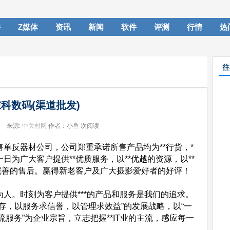
件
Z媒体
资讯
新闻
软件
评测
行情
热
往
科数码(渠道批发)
来源:
中关村网
作者：小鱼
次阅读
单反器材公司，公司郑重承诺所售产品均为**行货，*
日为广大客户提供**优质服务，以**优越的资源，以**
*完善的售后。赢得新老客户及广大摄影爱好者的好评！
。时刻为客户提供***的产品和服务是我们的追求。
生存，以服务求信誉，以管理求效益”的发展战略，以“一
服务”为企业宗旨，立志把握**IT业的主流，感应每一