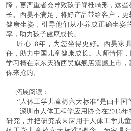
降
，
更严重者会导致孩子
脊椎畸形，这些
长
。
西昊
不满足于将
好
产品带给客户，更
健康坐姿，
引导
他们从小
养成
正确坐姿
率，
助力
孩子健康成长。
匠心18年，
为您坐得更好。
西昊家
任，助力中国儿童健康成长。大师情怀，巨
学习椅在京东天猫西昊旗舰店
震撼上市，
你来抢购。
拓展阅读：
“人体工学儿童椅六大标准”是由
中国
——深圳市人体工程学应用协会在2016
研究，并把研究成果应用于人体工学儿童
体工学儿童椅六大标准”概念，为家具