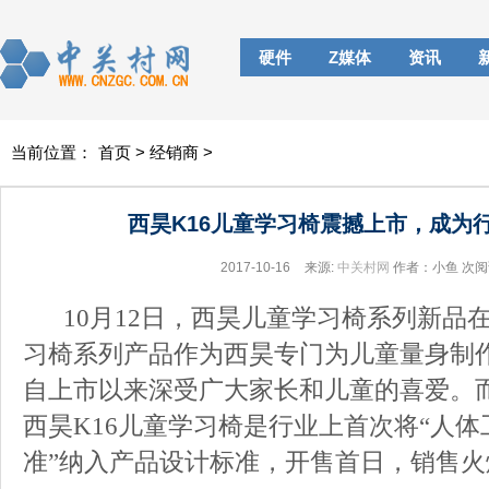
硬件
Z媒体
资讯
当前位置：
首页
>
经销商
>
西昊K16儿童学习椅震撼上市，成为
2017-10-16
来源:
中关村网
作者：小鱼
次阅
10月12日
，
西昊
儿童学习椅系列
新品
习
椅系列
产品
作为西昊
专门为儿童量身制
自上市以来深受广大家长和儿童的喜爱。
西昊K16儿童
学习
椅
是行业上首次将“人体
准”纳入产品设计标准
，开售首日，销售火