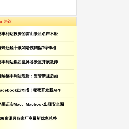
er 热议
德丰利达投资的雷山景区名声不胫
寰蜂赴鍒╄揪闆嗗洟鍧愮璋锋櫙
德丰利达集团坐禅谷景区开展教师
百纳德丰利达理财：资管新规后如
Facebook出奇招！秘密开发新APP
苹果证实Mac、Macbook出现安全漏
106资讯月各家厂商最新优惠总整