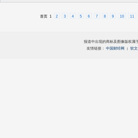
首页
1
2
3
4
5
6
7
8
9
10
11
报道中出现的商标及图像版权属
友情链接：
中国财经网
软文
|