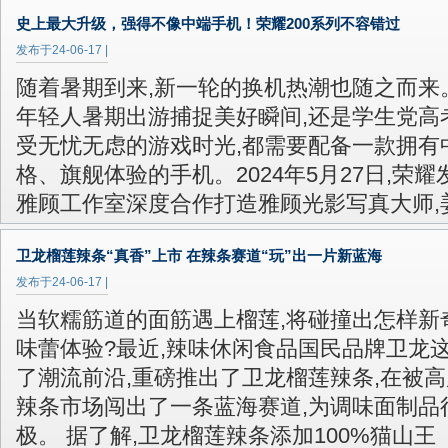
史上最大升级，强得不像中端手机！荣耀200系列不容错过
发布于
24-06-17
|
随着暑期到来,新一轮的换机热潮也随之而来
年轻人暑期出游捕捉美好瞬间,还是学生党高
受无忧无虑的游戏时光,都需要配备一款拥有
格、旗舰体验的手机。2024年5月27日,荣耀
雅顾工作室深度合作打造雅顾光影写真大师,
卫龙榴莲辣条“真香”上市 在辣条赛道“玩”出一片新蓝海
发布于
24-06-17
|
当软糯筋道的面筋遇上榴莲,将碰撞出怎样新
味蕾体验?最近,辣味休闲食品国民品牌卫龙
了潮流前沿,重磅推出了卫龙榴莲辣条,在被
辣条市场闯出了一条蓝海赛道,为调味面制品
极。 据了解,卫龙榴莲辣条添加100%猫山王