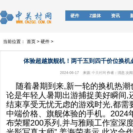
硬件
Z媒体
资讯
当前位置：
首页
>
硬件
>
体验超越旗舰机！两千五到四千价位换机必
2024-06-17
来源:
中关村网
作者：消息
次阅
随着暑期到来,新一轮的换机热潮
论是年轻人暑期出游捕捉美好瞬间,
结束享受无忧无虑的游戏时光,都需
中端价格、旗舰体验的手机。2024年
布荣耀200系列,并与雅顾工作室深
光影写真大师”,姜海荣表示,此次合