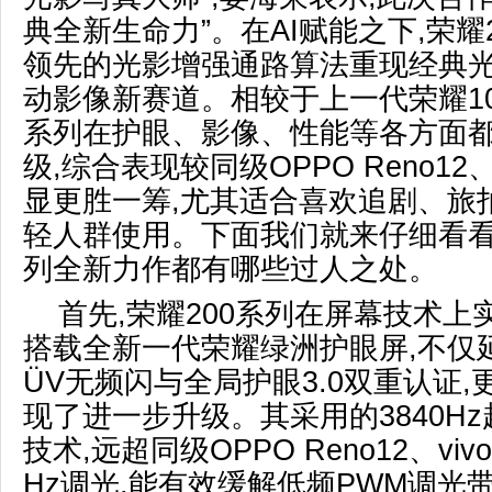
典全新生命力”。在AI赋能之下,荣耀
领先的光影增强通路算法重现经典光
动影像新赛道。相较于上一代荣耀100
系列在护眼、影像、性能等各方面
级,综合表现较同级OPPO Reno12、v
显更胜一筹,尤其适合喜欢追剧、旅
轻人群使用。下面我们就来仔细看
列全新力作都有哪些过人之处。
首先,荣耀200系列在屏幕技术
搭载全新一代荣耀绿洲护眼屏,不仅
ÜV无频闪与全局护眼3.0双重认证
现了进一步升级。其采用的3840H
技术,远超同级OPPO Reno12、vivo
Hz调光,能有效缓解低频PWM调光