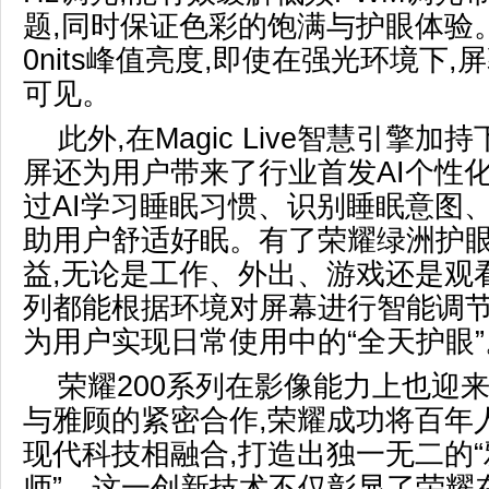
题,同时保证色彩的饱满与护眼体验。
0nits峰值亮度,即使在强光环境下
可见。
此外,在Magic Live智慧引擎加
屏还为用户带来了行业首发AI个性
过AI学习睡眠习惯、识别睡眠意图
助用户舒适好眠。有了荣耀绿洲护
益,无论是工作、外出、游戏还是观看
列都能根据环境对屏幕进行智能调节
为用户实现日常使用中的“全天护眼”
荣耀200系列在影像能力上也迎
与雅顾的紧密合作,荣耀成功将百年
现代科技相融合,打造出独一无二的
师”。这一创新技术不仅彰显了荣耀