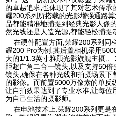
的卓越追求,也体现了其对艺术传承
耀200系列所搭载的光影增强通路算
品都能精准地捕捉到经典光影人像的
然光线还是人造光源,都能轻松捕捉
在硬件配置方面,荣耀200系列
耀200 Pro为例,其后置相机采用5
大的1/1.3英寸雅顾光影旗舰主摄,、
距超广角二合一镜头,以及支持50
镜头,确保在各种光线和拍摄场景下
的影像。而前置5000万像素的单反
让自拍效果达到了专业水准,让每位
为自己生活的摄影师。
在电池技术上,荣耀200系列更是