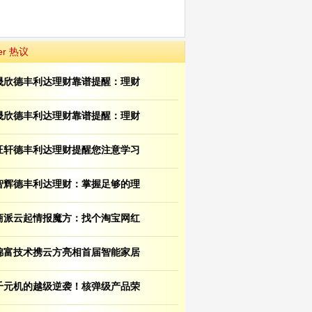
er 热议
晟欣德丰利达理财靠谱提醒：理财
晟欣德丰利达理财靠谱提醒：理财
旺轩德丰利达理财提醒您注意学习
智辉德丰利达理财：掌握足够的理
商派云起情报魔方：找个淘宝网红
锦富技术携云方亮相首届智能家居
千元机的越级逆袭！核弹级产品荣