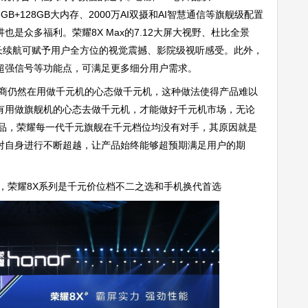
+128GB大内存、2000万AI双摄和AI智慧通信等旗舰级配置
是众多福利。荣耀8X Max的7.12大屏大视野、杜比全景
0超长续航可赋予用户全方位的视觉震撼、影院级视听感受。此外，
、超强信号等功能点，可满足更多细分用户需求。
商仍然在用做千元机的心态做千元机，这种做法使得产品难以
有用做旗舰机的心态去做千元机，才能做好千元机市场，无论
产品，荣耀每一代千元旗舰在千元档位均没有对手，其原因就是
对自身进行不断超越，让产品始终能够超预期满足用户的期
，荣耀8X系列是千元价位档不二之选和手机换代首选