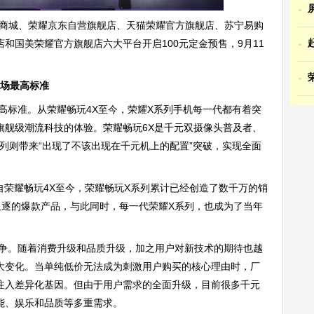
·
华为商城、荣耀京东自营旗舰店、天猫荣耀官方旗舰店、苏宁易购
·
和国美荣耀官方旗舰店六大平台开启100元定金预售，9月11
·
市场最高标准
高标准。从荣耀畅玩4X至今，荣耀X系列手机每一代都有着突
旗舰级潮流科技的体验。荣耀畅玩6X是千元双摄像头普及者、
系列则带来“出现了不该出现在千元机上的配置”突破，实现全面
自荣耀畅玩4X至今，荣耀畅玩X系列累计已经创造了数千万的销
追逐的爆款产品，与此同时，每一代荣耀X系列，也成为了当年
”之争。随着消费升级和品质升级，加之用户对新技术的期待也越
大变化。当单纯低价无法成为刺激用户购买的核心理由时，厂
注入差异化基因。但由于用户需求的全面升级，目前很多千元
能、娱乐和品质等多重需求。