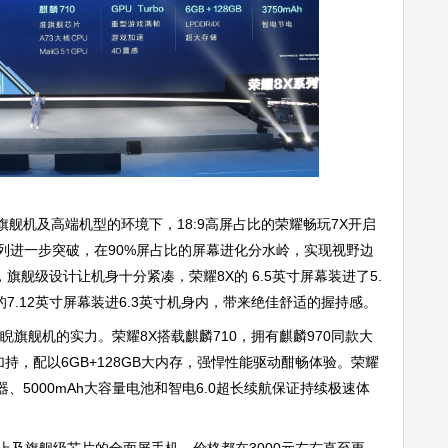
机及高端机型的环境下，18:9高屏占比的荣耀畅玩7X开启
列进一步突破，在90%屏占比的屏幕进化分水岭，实现视野边
舰级设计让机身十分紧凑，荣耀8X的 6.5英寸屏幕装进了5.
的7.12英寸屏幕装进6.3英寸机身内，带来绝佳舒适的握持感。
睨旗舰机的实力。荣耀8X搭载麒麟710，拥有麒麟970同款大
bo加持，配以6GB+128GB大内存，强悍性能驱动酣畅体验。荣耀
处理器、5000mAh大容量电池和智电6.0超长续航保证持续极速体