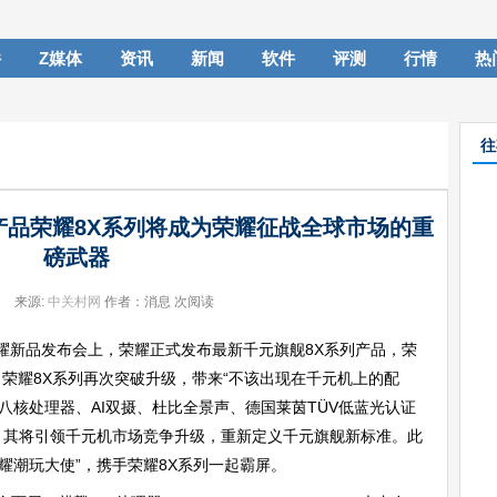
件
Z媒体
资讯
新闻
软件
评测
行情
热
往
产品荣耀8X系列将成为荣耀征战全球市场的重
磅武器
来源:
中关村网
作者：消息
次阅读
5日荣耀新品发布会上，荣耀正式发布最新千元旗舰8X系列产品，荣
相。荣耀8X系列再次突破升级，带来“不该出现在千元机上的配
、八核处理器、AI双摄、杜比全景声、德国莱茵TÜV低蓝光认证
，其将引领千元机市场竞争升级，重新定义千元旗舰新标准。此
耀潮玩大使”，携手荣耀8X系列一起霸屏。