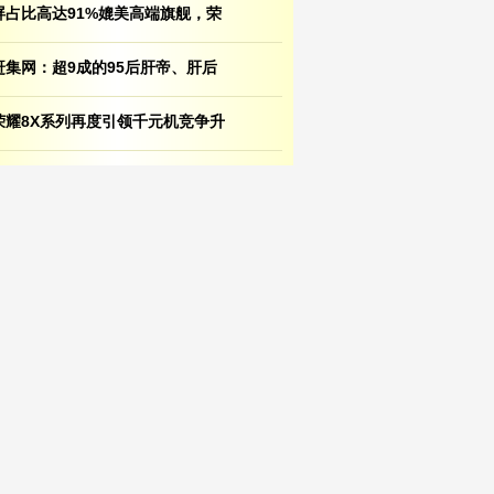
屏占比高达91%媲美高端旗舰，荣
赶集网：超9成的95后肝帝、肝后
荣耀8X系列再度引领千元机竞争升