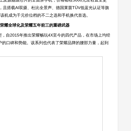
上及旗舰级芯片的全面屏手机，价格都在3000元左右直至更
，且搭载AI双摄、杜比全景声、德国莱茵TÜV低蓝光认证等旗
使该机成为千元价位档的不二之选和手机换代首选。
动荣耀全球化及荣耀五年前三的重磅武器
，自2015年推出荣耀畅玩4X至今的四代产品，在市场上均经
户的口碑和势能。该系列也代表了荣耀品牌的腰部力量，起到