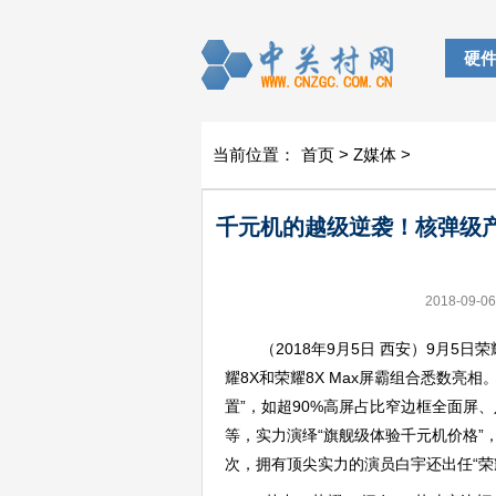
硬
当前位置：
首页
>
Z媒体
>
千元机的越级逆袭！核弹级
2018-09-06
（2018年9月5日 西安）9月
耀8X和荣耀8X Max屏霸组合悉数亮
置”，如超90%高屏占比窄边框全面屏
等，实力演绎“旗舰级体验千元机价格”
次，拥有顶尖实力的演员白宇还出任“荣