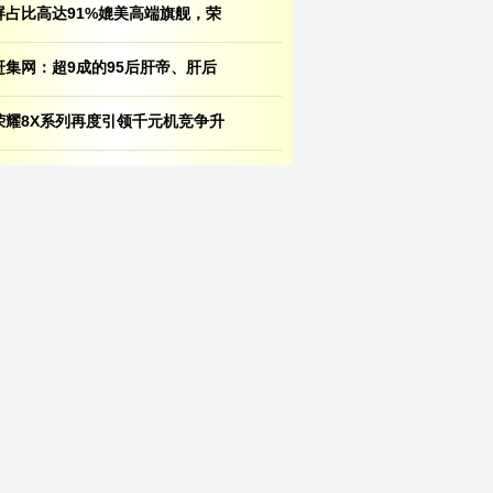
屏占比高达91%媲美高端旗舰，荣
赶集网：超9成的95后肝帝、肝后
荣耀8X系列再度引领千元机竞争升