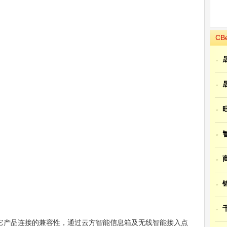
CB
·
·
·
·
·
·
·
产品连接的兼容性，通过云方智能信息箱及无线智能接入点