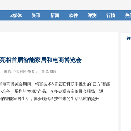
件
Z媒体
资讯
新闻
软件
评测
行情
热
往
亮相首届智能家居和电商博览会
来源:
中关村网
作者：小鱼
次阅读
居和电商博览会期间，锦富技术&算云联科联手推出的“云方”智能
准备一系列的“智家”产品。众多参观者亲临展会现场，通
样的智能家居生活，体会现代科技带来的生活品质的提升。