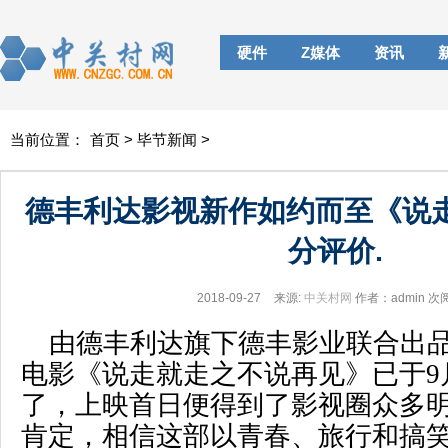
硬件
Z媒体
资讯
当前位置：
首页
>
毕节新闻
>
德丰利达影视新作如约而至《说走
分评价.
2018-09-27
来源:
中关村网
作者：admin
次
由德丰利达旗下德丰影业联合出
电影《说走就走之不说再见》已于
9
了，上映首日便得到了影视圈众多
肯定，相信这部以青春、旅行和搞