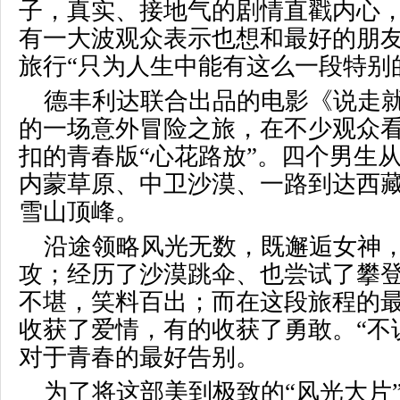
子，真实、接地气的剧情直戳内心
有一大波观众表示也想和最好的朋
旅行“只为人生中能有这么一段特别
德丰利达联合出品的电影《说走
的一场意外冒险之旅，在不少观众
扣的青春版“心花路放”。四个男生
内蒙草原、中卫沙漠、一路到达西
雪山顶峰。
沿途领略风光无数，既邂逅女神
攻；经历了沙漠跳伞、也尝试了攀
不堪，笑料百出；而在这段旅程的
收获了爱情，有的收获了勇敢。“不
对于青春的最好告别。
为了将这部美到极致的“风光大片