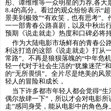
彤、谭维维等一众明星的力荐
,
各大
8.4
的高分。看过的观众纷纷表示“超
景美到极致”“有欢笑，也有思考”
一一部青春公路喜剧，以及中秋出
预期《说走就走》热度和口碑必将
作为大陆电影市场鲜有的青春公
利达打造的这部《说走就走》打从一
常路”。不再是狼狈落魄的“中年危
轻一代对于社会生活的“犹豫迷茫”
的“无所畏惧”。全片尽是绝美的风
轻人的冒险和成长，
当下许多都市年轻人都会觉得“生
偶尔放肆一下”，所以才会对电影所
走”感同身受，能从电影中的角色身